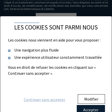
l'objet d'un traitement commercial auprès d'un tiers. Vous disposez en outre d'un
droit d'accès, de modification, de rectification des données qui vous concernent
(art. 34 de la loi Informatique et Libertés.
LES COOKIES SONT PARMI NOUS
Les cookies nous viennent en aide pour vous proposer :
Une navigation plus fluide
Une expérience utilisateur constamment travaillée
Suivez‑nous
Vous en droit de refuser les cookies en cliquant sur «
Nous contacter
Continuer sans accepter ».
Toutes nos offres
Mentions légales
Modifier
Continuer sans accepter
Accepter
Accréditations :