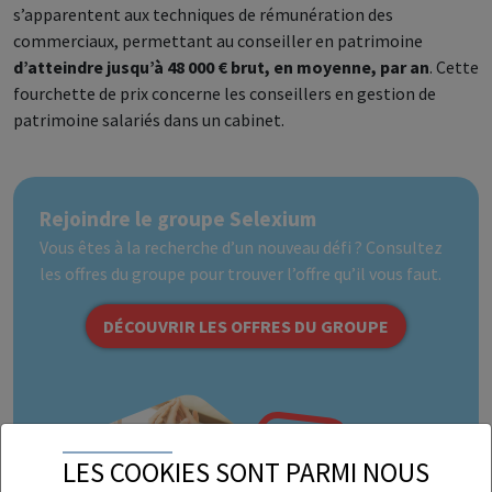
s’apparentent aux techniques de rémunération des
commerciaux, permettant au conseiller en patrimoine
d’atteindre jusqu’à 48 000 € brut, en moyenne, par an
. Cette
fourchette de prix concerne les conseillers en gestion de
patrimoine salariés dans un cabinet.
Rejoindre le groupe Selexium
Vous êtes à la recherche d’un nouveau défi ? Consultez
les offres du groupe pour trouver l’offre qu’il vous faut.
DÉCOUVRIR LES OFFRES DU GROUPE
LES COOKIES SONT PARMI NOUS